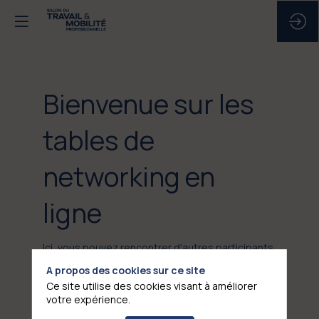
Bienvenue sur les
tables de
networking en
ligne
Ici, vous pouvez rencontrer d'autres participants
en petits groupes dans des salles digitales - via
A propos des cookies sur ce site
messages, échanges audio ou vidéo.
Ce site utilise des cookies visant à améliorer
votre expérience.