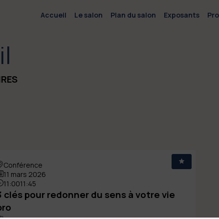
Accueil
Le salon
Plan du salon
Exposants
Pr
il
IRES
Conférence
11 mars 2026
11:00
11:45
3 clés pour redonner du sens à votre vie
pro